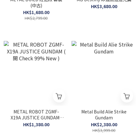
(中古)
HK$3,680.00
HK$1,680.00
HK$2,799.00
METAL ROBOT ZGMF-
Metal Build Alie Strike
X19A JUSTICE GUNDAM (
Gundam
開 Check 99% New )
HK$1,380.00
HK$2,380.00
HK$3,999.00