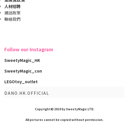
退換貨政策
人材招聘
運送政策
聯絡我們
Follow our Instagram
SweetyMagic_HK
SweetyMagic_con
LEGOtoy_outlet
DANO.HK.OFFICIAL
Copyright© 2010 by SweetyMagic LTD.
All pictures cannot be copied without permission.