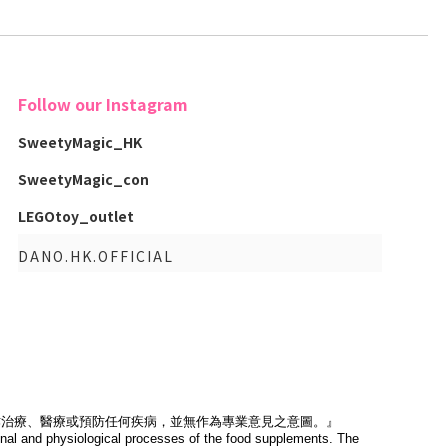
Follow our Instagram
SweetyMagic_HK
SweetyMagic_con
LEGOtoy_outlet
DANO.HK.OFFICIAL
作治療、醫療或預防任何疾病，並無作為專業意見之意圖。』
tional and physiological processes of the food supplements. The