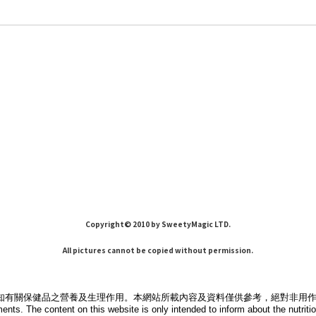
Copyright© 2010 by SweetyMagic LTD.
All pictures cannot be copied without permission.
知有關保健品之營養及生理作用。本網站所載內容及資料僅供參考，絕對非用
ments. The content on this website is only intended to inform about the nutri