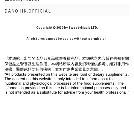
DANO.HK.OFFICIAL
Copyright© 2010 by SweetyMagic LTD.
All pictures cannot be copied without permission.
『本網站上出售的產品乃食品或營養補充品。本網站之內容旨在告知有關
保健品之營養及生理作用。本網站所載內容及資料僅供參考，絕對非用作
治療、醫療或預防任何疾病，並無作為專業意見之意圖。』
“All products presented on this website are food or dietary supplements.
The content on this website is only intended to inform about the
nutritional and physiological processes of the food supplements. The
information provided on this site is for informational purposes only and
is not intended as a substitute for advice from your health professional.”