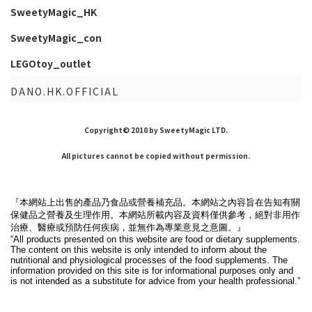
SweetyMagic_HK
SweetyMagic_con
LEGOtoy_outlet
DANO.HK.OFFICIAL
Copyright© 2010 by SweetyMagic LTD.
All pictures cannot be copied without permission.
『本網站上出售的產品乃食品或營養補充品。本網站之內容旨在告知有關
保健品之營養及生理作用。本網站所載內容及資料僅供參考，絕對非用作
治療、醫療或預防任何疾病，並無作為專業意見之意圖。』
“All products presented on this website are food or dietary supplements.
The content on this website is only intended to inform about the
nutritional and physiological processes of the food supplements. The
information provided on this site is for informational purposes only and
is not intended as a substitute for advice from your health professional.”