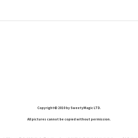
Copyright© 2010 by SweetyMagic LTD.
All pictures cannot be copied without permission.