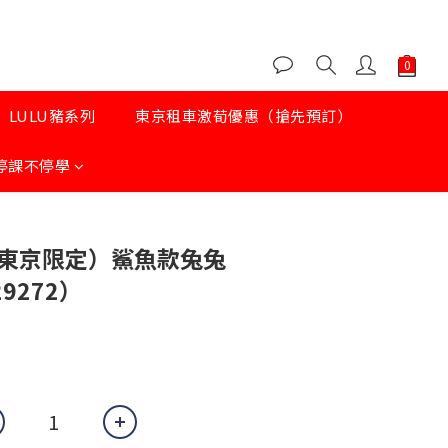
LULU豬系列
東京租車激荀優惠（搶先預訂）
停課不停學
WA 東京限定）鯊魚款兔兔
29272）