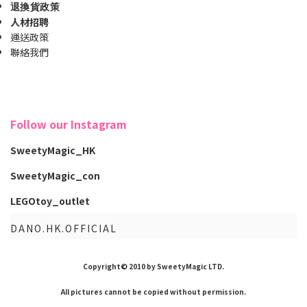
退換貨政策
人材招聘
運送政策
聯絡我們
Follow our Instagram
SweetyMagic_HK
SweetyMagic_con
LEGOtoy_outlet
DANO.HK.OFFICIAL
Copyright© 2010 by SweetyMagic LTD.
All pictures cannot be copied without permission.