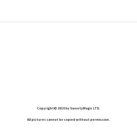
Copyright© 2010 by SweetyMagic LTD.
All pictures cannot be copied without permission.