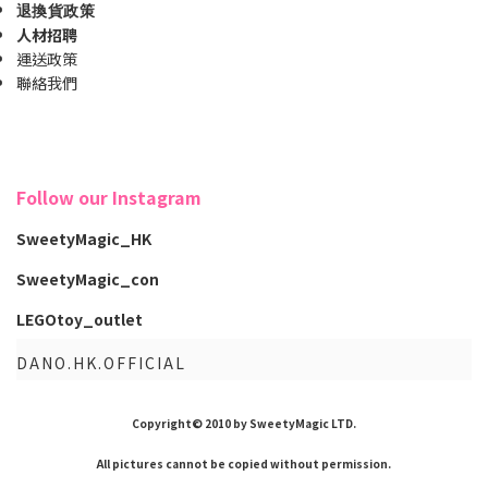
退換貨政策
人材招聘
運送政策
聯絡我們
Follow our Instagram
SweetyMagic_HK
SweetyMagic_con
LEGOtoy_outlet
DANO.HK.OFFICIAL
Copyright© 2010 by SweetyMagic LTD.
All pictures cannot be copied without permission.