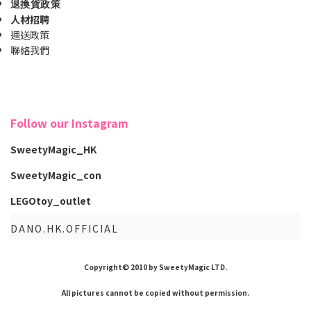
退換貨政策
人材招聘
運送政策
聯絡我們
Follow our Instagram
SweetyMagic_HK
SweetyMagic_con
LEGOtoy_outlet
DANO.HK.OFFICIAL
Copyright© 2010 by SweetyMagic LTD.
All pictures cannot be copied without permission.