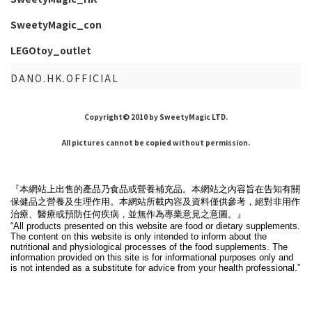
SweetyMagic_con
LEGOtoy_outlet
DANO.HK.OFFICIAL
Copyright© 2010 by SweetyMagic LTD.
All pictures cannot be copied without permission.
『本網站上出售的產品乃食品或營養補充品。本網站之內容旨在告知有關
保健品之營養及生理作用。本網站所載內容及資料僅供參考，絕對非用作
治療、醫療或預防任何疾病，並無作為專業意見之意圖。』
“All products presented on this website are food or dietary supplements.
The content on this website is only intended to inform about the
nutritional and physiological processes of the food supplements. The
information provided on this site is for informational purposes only and
is not intended as a substitute for advice from your health professional.”