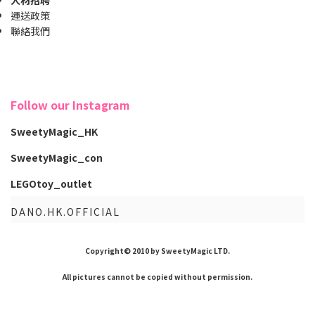
人材招聘
運送政策
聯絡我們
Follow our Instagram
SweetyMagic_HK
SweetyMagic_con
LEGOtoy_outlet
DANO.HK.OFFICIAL
Copyright© 2010 by SweetyMagic LTD.
All pictures cannot be copied without permission.