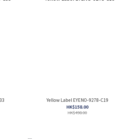
33
Yellow Label EYENO-9278-C19
HK$158.00
HK$498.00