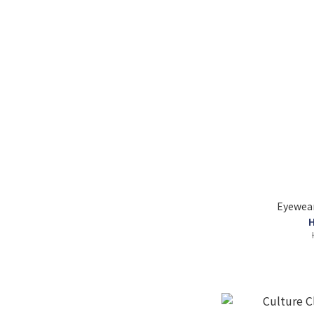
Eyewea
H