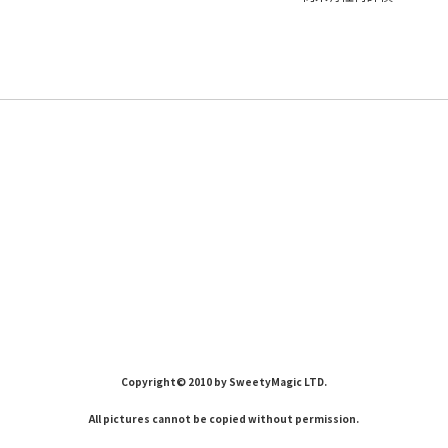
Copyright© 2010 by SweetyMagic LTD.
All pictures cannot be copied without permission.