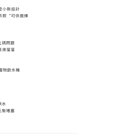
愛小新設計
衣款“可供選擇
生銹問題
膜滑溜溜
能寵物飲水機
缺水
毛髮堵塞