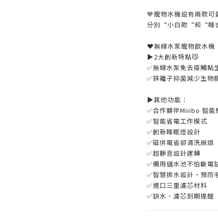
💙寵物水機設有兩款可
分別“小白款“和“睡
❤️無線水泵寵物飲水機
▶️2大創新特點😼
✅無線水泵免去接觸點
✅鋅離子抑菌減少生物
▶️其他功能：
✅合作夥伴Miiibo 智
✅智能省電工作模式
✅創新睡眠燈設計
✅磁供電省卻清洗麻煩
✅超靜音設計運轉
✅備用儲水池不怕斷電
✅智慧排水設計，預防
✅進口三重濾芯材料
✅缺水、濾芯到期提醒