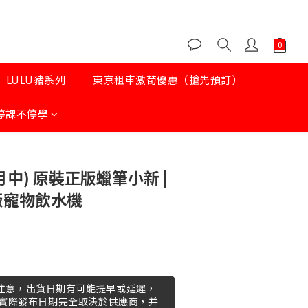
LULU豬系列
東京租車激荀優惠（搶先預訂）
停課不停學
月中) 原裝正版蠟筆小新 |
別版寵物飲水機
 請注意，出貨日期有可能提早或延遲，
實際發布日期完全取決於供應商，并