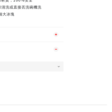
膠
材質，
安全
卸清洗或直接丟洗碗機洗
個大冰塊