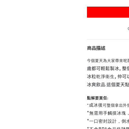
商品描述
今個夏天為大家帶來呢
,
歲都可輕鬆製冰
整
,
冰粒
乾淨
衛生
仲可
.
冰爽飲品
這個夏天
點解要買佢:
*
成冰後
可整個拿出外
*
無需用手觸摸冰塊
*
一口密封設計，倒
*
BPA