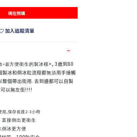
現在預購
加入追蹤清單
>, 3
80
<
款
最
方便衛生的製冰模
歲到
個製冰和倒冰粒流程都
無須
用手接觸
.
以整個帶出街用
去到邊都可
以
自製
!!!!
點可以無左佢
,
2-3
使用
保存長達
小時
，直接倒出更衛生
水倒冰更方便
100%