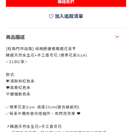
聯絡我們
加入追蹤清單
商品描述
[旺角門市自取] 母親節優惠精選花束💐
精選天然永生花+手工香皂花 (標準花束Size)
✨$180/束✨
款式:
💖清新粉紅色系
❤️高貴紅色系
💜優雅紫色系
✅標準花束Size: 高度33cm(連包裝紙約)
✅每束🌹備有發光燈組件，有閃亮效果 ❤️
📌精選天然永生花+手工香皂花