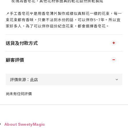
玫瑰為香皂花，其他花材係由真的乾花自然烘乾製成
📌手工香皂花🌹是用香皂薄片製作成樣似真鮮花一樣的花束，每一
束花束都有香味，只要不沾到水份的話，可以保存5~7年。所以宜
家好多人，為了可以保存這份紀念花束，都會選擇香皂花。
送貨及付款方式
顧客評價
尚未有任何評價
About SweetyMagic