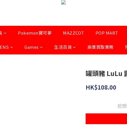
具
Pokemon寶可夢
MAZZCOT
POP MART
LENS
Games
生活百貨
高價買取業務
罐頭豬 LuLu
HK$108.00
若想