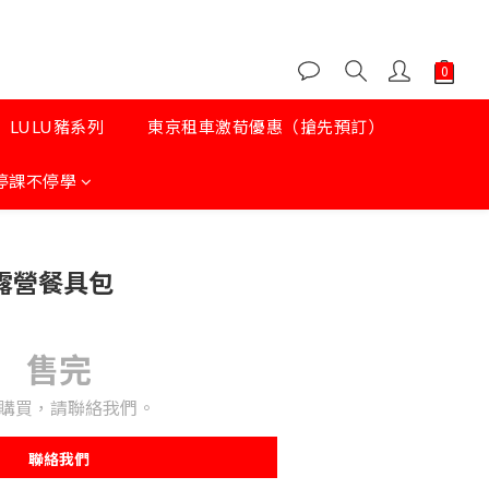
LULU豬系列
東京租車激荀優惠（搶先預訂）
停課不停學
 露營餐具包
售完
購買，請聯絡我們。
聯絡我們