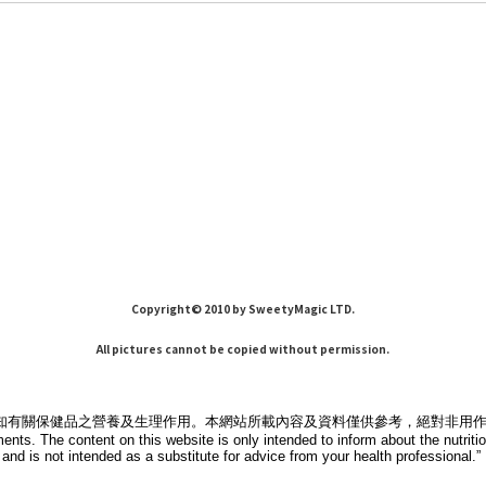
Copyright© 2010 by SweetyMagic LTD.
All pictures cannot be copied without permission.
知有關保健品之營養及生理作用。本網站所載內容及資料僅供參考，絕對非用
ments. The content on this website is only intended to inform about the nutri
 and is not intended as a substitute for advice from your health professional.”