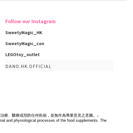
Follow our Instagram
SweetyMagic_HK
SweetyMagic_con
LEGOtoy_outlet
DANO.HK.OFFICIAL
作治療、醫療或預防任何疾病，並無作為專業意見之意圖。』
tional and physiological processes of the food supplements. The