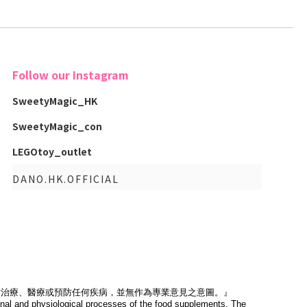
Follow our Instagram
SweetyMagic_HK
SweetyMagic_con
LEGOtoy_outlet
DANO.HK.OFFICIAL
作治療、醫療或預防任何疾病，並無作為專業意見之意圖。』
tional and physiological processes of the food supplements. The