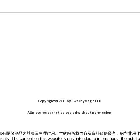
Copyright© 2010 by SweetyMagic LTD.
All pictures cannot be copied without permission.
知有關保健品之營養及生理作用。本網站所載內容及資料僅供參考，絕對非用
ments. The content on this website is only intended to inform about the nutri