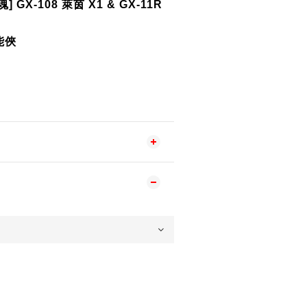
GX-108 萊茵 X1 & GX-11R
能俠