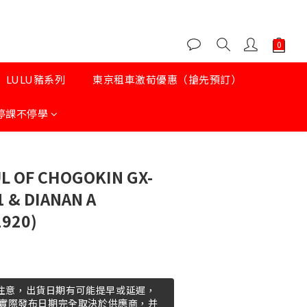
LULU豬系列
東京租車激荀優惠（搶先預訂）
停課不停學
UL OF CHOGOKIN GX-
1 & DIANAN A
1920)
 請注意，出貨日期有可能提早或延遲，
實際發布日期完全取決於供應商，并