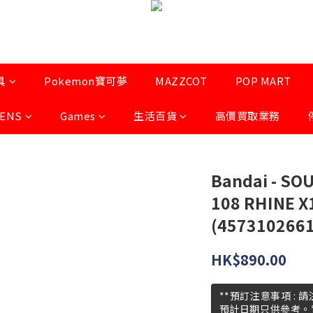
具
Pokemon寶可夢
MAZZCOT
POP MART
LENS
Games
生活百貨
高價買取業務
Bandai - SO
108 RHINE X
(457310266
HK$890.00
**預訂注意事項 :
預計日期只供參考。