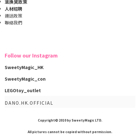
退換貨政策
人材招聘
運送政策
聯絡我們
Follow our Instagram
SweetyMagic_HK
SweetyMagic_con
LEGOtoy_outlet
DANO.HK.OFFICIAL
Copyright© 2010 by SweetyMagic LTD.
All pictures cannot be copied without permission.