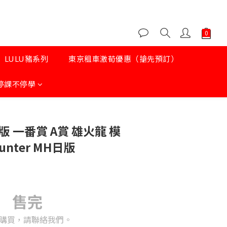
LULU豬系列
東京租車激荀優惠（搶先預訂）
停課不停學
 一番賞 A賞 雄火龍 模
Hunter MH日版
售完
購買，請聯絡我們。