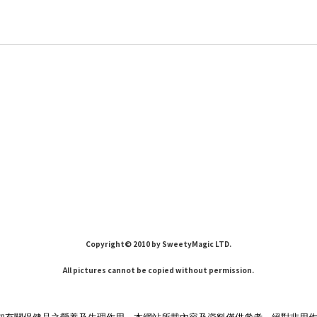
Copyright© 2010 by SweetyMagic LTD.
All pictures cannot be copied without permission.