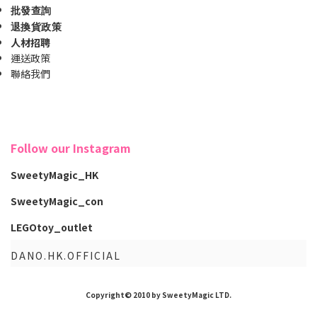
批發查詢
退換貨政策
人材招聘
運送政策
聯絡我們
Follow our Instagram
SweetyMagic_HK
SweetyMagic_con
LEGOtoy_outlet
DANO.HK.OFFICIAL
Copyright© 2010 by SweetyMagic LTD.