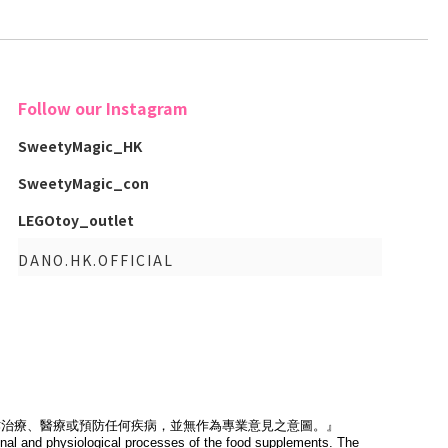
Follow our Instagram
SweetyMagic_HK
SweetyMagic_con
LEGOtoy_outlet
DANO.HK.OFFICIAL
作治療、醫療或預防任何疾病，並無作為專業意見之意圖。』
tional and physiological processes of the food supplements. The