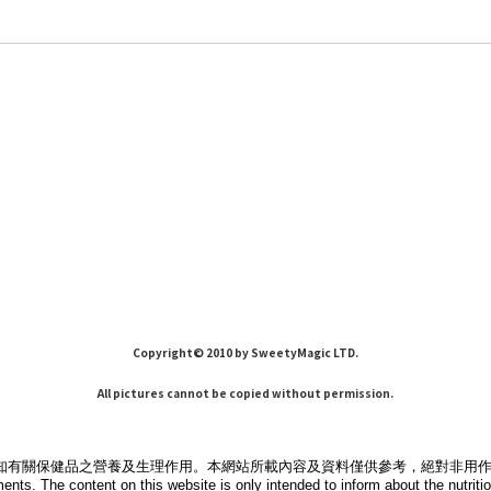
Copyright© 2010 by SweetyMagic LTD.
All pictures cannot be copied without permission.
知有關保健品之營養及生理作用。本網站所載內容及資料僅供參考，絕對非用
ments. The content on this website is only intended to inform about the nutri