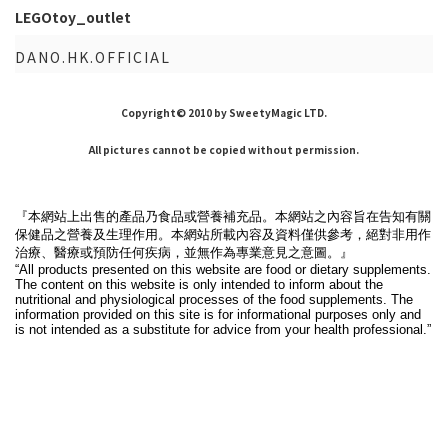
LEGOtoy_outlet
DANO.HK.OFFICIAL
Copyright© 2010 by SweetyMagic LTD.
All pictures cannot be copied without permission.
『本網站上出售的產品乃食品或營養補充品。本網站之內容旨在告知有關
保健品之營養及生理作用。本網站所載內容及資料僅供參考，絕對非用作
治療、醫療或預防任何疾病，並無作為專業意見之意圖。』
“All products presented on this website are food or dietary supplements.
The content on this website is only intended to inform about the
nutritional and physiological processes of the food supplements. The
information provided on this site is for informational purposes only and
is not intended as a substitute for advice from your health professional.”