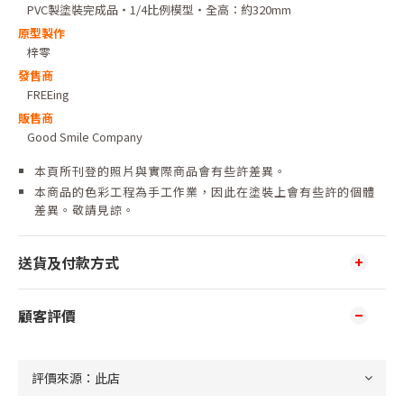
PVC製塗裝完成品・1/4比例模型・全高：約320mm
原型製作
梓零
發售商
FREEing
販售商
Good Smile Company
本頁所刊登的照片與實際商品會有些許差異。
本商品的色彩工程為手工作業，因此在塗裝上會有些許的個體
差異。敬請見諒。
送貨及付款方式
顧客評價