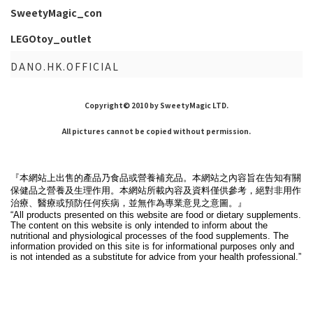
SweetyMagic_con
LEGOtoy_outlet
DANO.HK.OFFICIAL
Copyright© 2010 by SweetyMagic LTD.
All pictures cannot be copied without permission.
『本網站上出售的產品乃食品或營養補充品。本網站之內容旨在告知有關
保健品之營養及生理作用。本網站所載內容及資料僅供參考，絕對非用作
治療、醫療或預防任何疾病，並無作為專業意見之意圖。』
“All products presented on this website are food or dietary supplements.
The content on this website is only intended to inform about the
nutritional and physiological processes of the food supplements. The
information provided on this site is for informational purposes only and
is not intended as a substitute for advice from your health professional.”