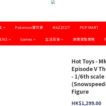
具
Pokemon寶可夢
MAZZCOT
POP MART
LENS
Games
生活百貨
高價買取業務
Hot Toys - M
Episode V Th
- 1/6th scal
(Snowspeeder
Figure
HK$1,299.00