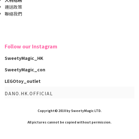
人材招聘
運送政策
聯絡我們
Follow our Instagram
SweetyMagic_HK
SweetyMagic_con
LEGOtoy_outlet
DANO.HK.OFFICIAL
Copyright© 2010 by SweetyMagic LTD.
All pictures cannot be copied without permission.