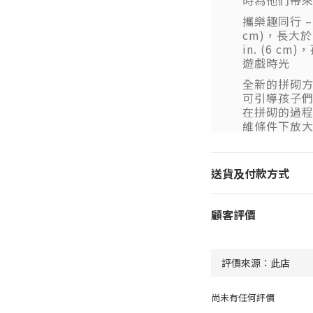
時為他們帶
攜樂趣同行 – K
cm)，長大於 8
in. (6 
遊戲時光
全新的拼砌方式 
可引導孩子
在拼砌的過
維條件下放
送貨及付款方式
顧客評價
尚未有任何評價