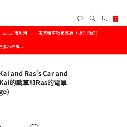
LULU豬系列
東京租車激荀優惠（搶先預訂）
停課不停學
ai and Ras's Car and
e - Kai的戰車和Ras的電單
go)