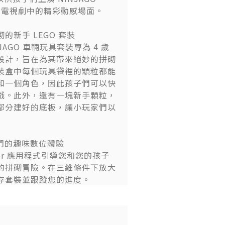
sing 電視劇中的精彩動感場面。
的新手 LEGO 套裝
NJAGO 車輛玩具套裝專為 4 歲
設計，旨在為其帶來絕妙的拼砌
裝盒中每個玩具袋裡的顆粒都能
和一個角色，因此孩子們可以快
戲。此外，還有一塊新手顆粒，
部分建好的底板，讓小玩家們以
者們的趣味數位體驗
ilder 應用程式引導您和您的孩子
的拼砌冒險。在三維條件下放大
存套裝並跟蹤您的進度。