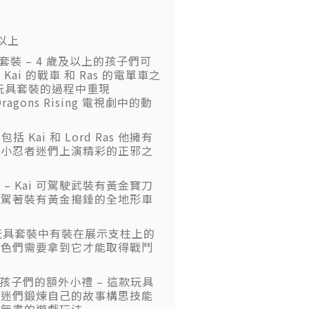
以上
® 套裝 – 4 歲及以上的孩子們可
Kai 的戰車 和 Ras 的電單車之
9) 玩具套裝的過程中重現
Dragons Rising 電視劇中的動
包括 Kai 和 Lord Ras 他擁有
供小忍者迷們上演精彩的正邪之
– Kai 可駕駛武裝有黃金寶刀
戰駕著裝有黃金搗錘的全地形車
 玩具套裝中有裝在展示支柱上的
角色們需要拿到它才能取得戰鬥
的孩子們的額外小禮 – 這款玩具
者迷們鍛煉自己的故事構思技能