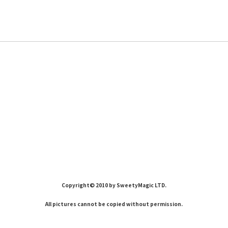
Copyright© 2010 by SweetyMagic LTD.
All pictures cannot be copied without permission.