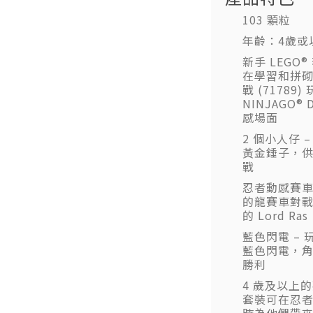
103 顆粒
年齡：4歲或
新手 LEGO
在學習和拼砌 
戰 (7178
NINJAGO® 
感場面
2 個小人仔 – 
黃金錘子，
戰
忍者動感賽車 
的龍賽車對
的 Lord Ras
藍色閃電 –
藍色閃電，
勝利
4 歲及以上
套裝可在忍