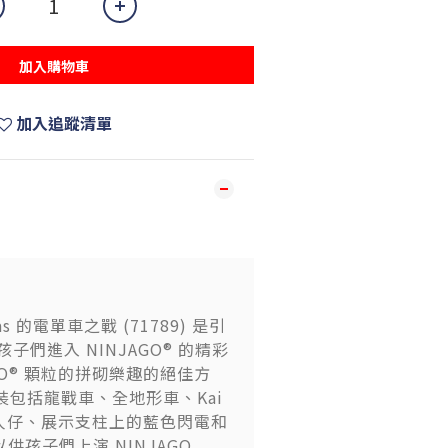
加入購物車
加入追蹤清單
as 的電單車之戰 (71789) 是引
孩子們進入 NINJAGO® 的精彩
GO® 顆粒的拼砌樂趣的絕佳方
裝包括龍戰車、全地形車、Kai
s 小人仔、展示支柱上的藍色閃電和
供孩子們上演 NINJAGO