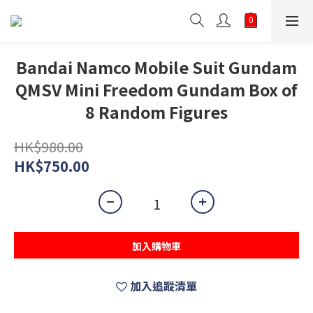
Bandai Namco Mobile Suit Gundam
QMSV Mini Freedom Gundam Box of
8 Random Figures
HK$980.00
HK$750.00
加入購物車
加入追蹤清單