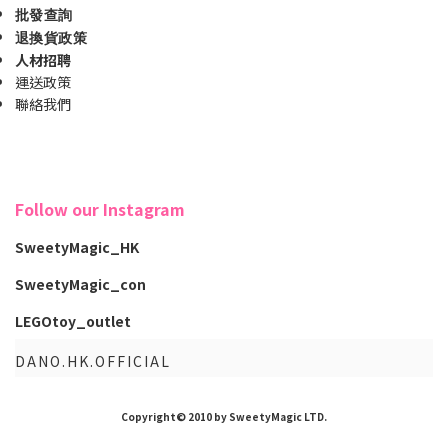
批發查詢
退換貨政策
人材招聘
運送政策
聯絡我們
Follow our Instagram
SweetyMagic_HK
SweetyMagic_con
LEGOtoy_outlet
DANO.HK.OFFICIAL
Copyright© 2010 by SweetyMagic LTD.