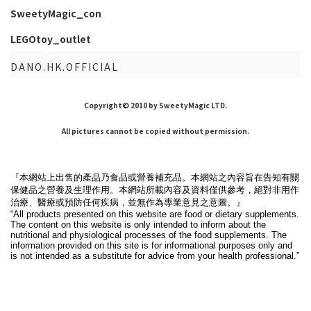
SweetyMagic_con
LEGOtoy_outlet
DANO.HK.OFFICIAL
Copyright© 2010 by SweetyMagic LTD.
All pictures cannot be copied without permission.
『本網站上出售的產品乃食品或營養補充品。本網站之內容旨在告知有關
保健品之營養及生理作用。本網站所載內容及資料僅供參考，絕對非用作
治療、醫療或預防任何疾病，並無作為專業意見之意圖。』
“All products presented on this website are food or dietary supplements.
The content on this website is only intended to inform about the
nutritional and physiological processes of the food supplements. The
information provided on this site is for informational purposes only and
is not intended as a substitute for advice from your health professional.”